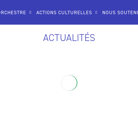
ORCHESTRE
ACTIONS CULTURELLES
NOUS SOUTEN
ACTUALITÉS
Naissance de l’Orchestre des
Alpes & du Léman, projet franco-
suisse