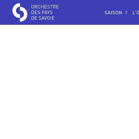
SAISON
L’
Pour sa deuxième édition, le
festival Classiquicime
transforme Megève en véritable