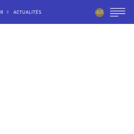
IR
ACTUALITÉS
Le Trio Ernest s’associe avec
l’Orchestre des Pays de Savoie
11 décembre 2025