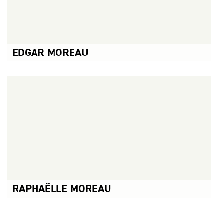
EDGAR MOREAU
CONCERTS ASSOCIÉS :
EDGAR MOREAU →
EDGAR MOREAU →
EDGAR MOREAU →
EDGAR & RAPHAËLLE MOREAU →
RAPHAËLLE MOREAU
CONCERTS ASSOCIÉS :
EDGAR & RAPHAËLLE MOREAU →