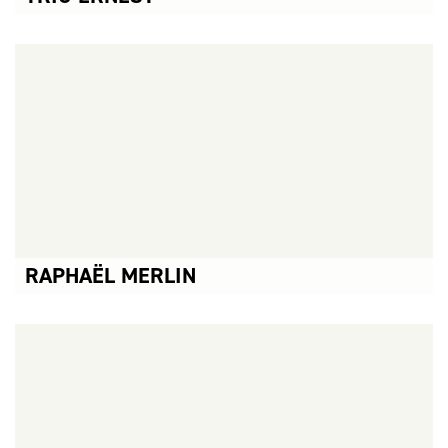
CONCERTS ASSOCIÉS :
TRIO ERNEST →
RAPHAËL MERLIN
CONCERTS ASSOCIÉS :
LE SACRE →