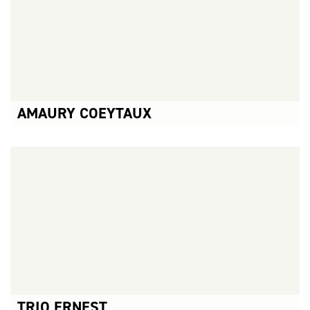
AMAURY COEYTAUX
CONCERTS ASSOCIÉS :
CONCERT DU NOUVEL AN →
CONCERT DU NOUVEL AN →
TRIO ERNEST