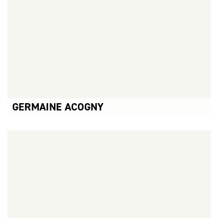
GERMAINE ACOGNY
CONCERTS ASSOCIÉS :
LE SACRE →