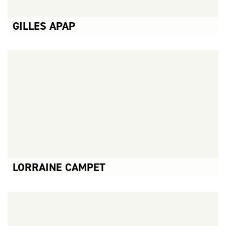
GILLES APAP
CONCERTS ASSOCIÉS :
GILLES APAP →
LORRAINE CAMPET
CONCERTS ASSOCIÉS :
LORRAINE CAMPET →