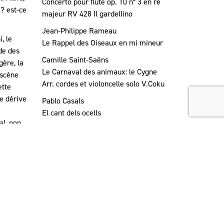
Concerto pour flûte op. 10 n° 3 en ré
 ? est-ce
majeur RV 428 Il gardellino
Jean-Philippe Rameau
, le
Le Rappel des Oiseaux en mi mineur
de des
Camille Saint-Saëns
gère, la
Le Carnaval des animaux: le Cygne
 scène
Arr. cordes et violoncelle solo V.Coku
ette
ne dérive
Pablo Casals
El cant dels ocells
al, non
Louis-Claude Daquin
me du
Le coucou
John Marsh
Symphonie n° 7 en mi bémol majeur La
ChasseQuintette pour piano et cordes
en fa mineur op. 34
Antonín Dvořák
Quintette pour piano n° 2 en la majeur