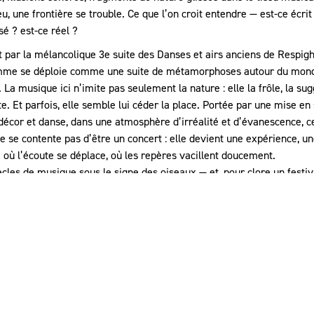
u, une frontière se trouble. Ce que l’on croit entendre — est-ce écrit
é ? est-ce réel ?
t par la mélancolique 3e suite des Danses et airs anciens de Respighi
me se déploie comme une suite de métamorphoses autour du mon
 La musique ici n’imite pas seulement la nature : elle la frôle, la sug
e. Et parfois, elle semble lui céder la place. Portée par une mise en
décor et danse, dans une atmosphère d’irréalité et d’évanescence, c
e se contente pas d’être un concert : elle devient une expérience, u
 où l’écoute se déplace, où les repères vacillent doucement.
ècles de musique sous le signe des oiseaux — et, pour clore un festiv
lement un programme, mais une forme d’enchantement. » Program
 votre expérience de navigation.
En savoir plus
 Jean-François Robert