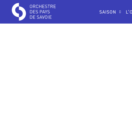
SAISON
L’