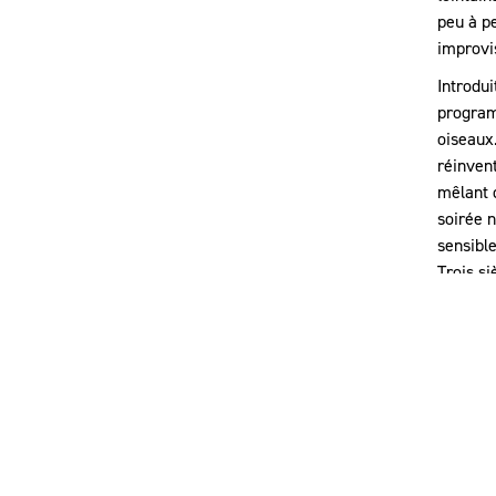
peu à pe
improvis
Introdui
program
oiseaux.
réinvent
mêlant 
soirée n
sensible
Trois si
pas seu
festival
Ce site internet utilise des cookies afin d’améliorer
Photo ©