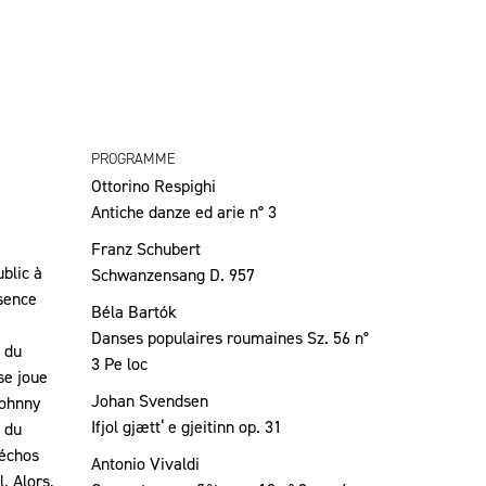
PROGRAMME
Ottorino Respighi
Antiche danze ed arie n° 3
Franz Schubert
blic à
Schwanzensang D. 957
ésence
Béla Bartók
Danses populaires roumaines Sz. 56 n°
i du
3 Pe loc
se joue
Johan Svendsen
Johnny
Ifjol gjætt‘ e gjeitinn op. 31
t du
 échos
Antonio Vivaldi
. Alors,