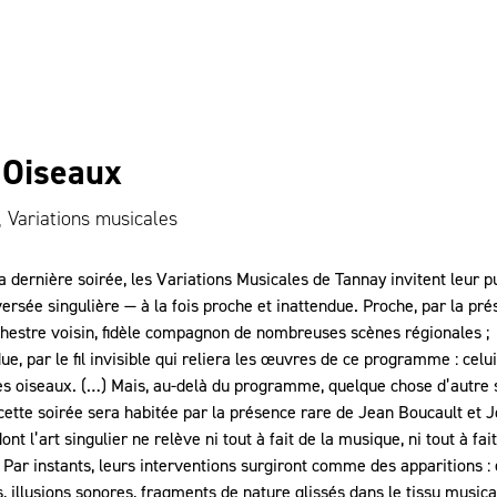
 Oiseaux
 Variations musicales
a dernière soirée, les Variations Musicales de Tannay invitent leur pu
ersée singulière — à la fois proche et inattendue. Proche, par la pr
chestre voisin, fidèle compagnon de nombreuses scènes régionales ;
ue, par le fil invisible qui reliera les œuvres de ce programme : celu
es oiseaux. (…) Mais, au-delà du programme, quelque chose d’autre 
 cette soirée sera habitée par la présence rare de Jean Boucault et 
ont l’art singulier ne relève ni tout à fait de la musique, ni tout à fai
 Par instants, leurs interventions surgiront comme des apparitions :
s, illusions sonores, fragments de nature glissés dans le tissu musical