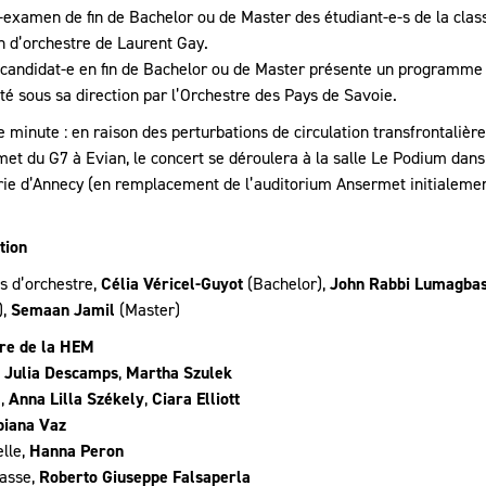
-examen de fin de Bachelor ou de Master des étudiant-e-s de la clas
n d’orchestre de Laurent Gay.
candidat-e en fin de Bachelor ou de Master présente un programme
té sous sa direction par l’Orchestre des Pays de Savoie.
 minute : en raison des perturbations de circulation transfrontalière
et du G7 à Evian, le concert se déroulera à la salle Le Podium dans
rie d’Annecy (en remplacement de l’auditorium Ansermet initialeme
tion
s d’orchestre,
Célia Véricel-Guyot
(Bachelor),
John Rabbi Lumagba
),
Semaan Jamil
(Master)
re de la HEM
,
Julia Descamps
,
Martha Szulek
I,
Anna Lilla Székely
,
Ciara Elliott
biana Vaz
lle,
Hanna Peron
asse,
Roberto Giuseppe Falsaperla