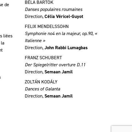
BÉLA BARTÓK
se de
Danses populaires roumaines
Direction,
Célia Véricel-Guyot
FELIX MENDELSSOHN
Symphonie no4 en la majeur, op.90, «
s liées
Italienne »
 la
Direction,
John Rabbi Lumagbas
nt
FRANZ SCHUBERT
Der Spiegelritter overture D.11
Direction,
Semaan Jamil
s
ZOLTÁN KODÁLY
Dances of Galanta
Direction,
Semaan Jamil