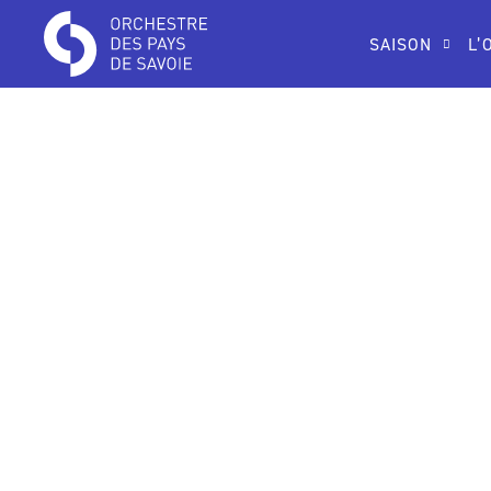
SAISON
L’