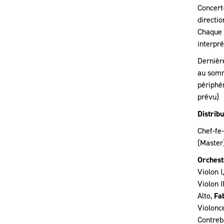
Concert
directio
Chaque 
interpré
Dernière
au somm
périphé
prévu)
Distribu
Chef-fe-
(Master
Orchest
Violon I
Violon I
Alto,
Fa
Violonce
Contreb