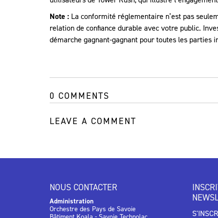
Note :
La conformité réglementaire n’est pas seuleme
relation de confiance durable avec votre public. Inv
démarche gagnant-gagnant pour toutes les parties i
0 COMMENTS
LEAVE A COMMENT
NOUS CONTACTER
INSCR
NEWSL
Administration
Orchestre des Pays de Savoie
S'INSC
Bâtiment Koala - Savoie Technolac