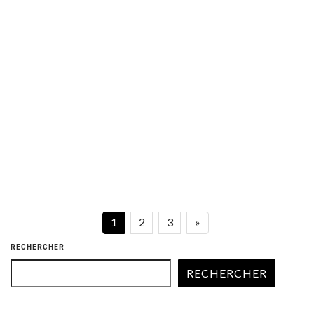
Arie van Beek nommé à l’Orchestre des
Pays de Savoie
15 mai 2025
1
2
3
»
RECHERCHER
RECHERCHER